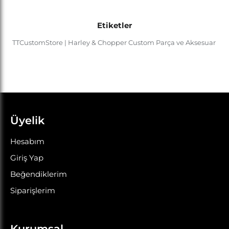
Etiketler
TTCustomStore | Harley & Chopper Custom Parça ve Aksesuar
,
Üyelik
Hesabım
Giriş Yap
Beğendiklerim
Siparişlerim
Kurumsal