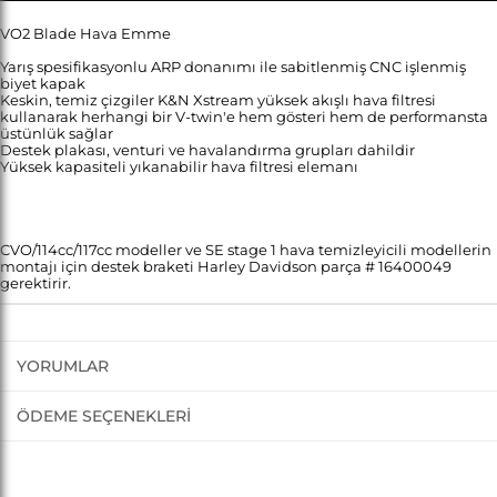
VO2 Blade Hava Emme
Yarış spesifikasyonlu ARP donanımı ile sabitlenmiş CNC işlenmiş
biyet kapak
Keskin, temiz çizgiler K&N Xstream yüksek akışlı hava filtresi
kullanarak herhangi bir V-twin'e hem gösteri hem de performansta
üstünlük sağlar
Destek plakası, venturi ve havalandırma grupları dahildir
Yüksek kapasiteli yıkanabilir hava filtresi elemanı
CVO/114cc/117cc modeller ve SE stage 1 hava temizleyicili modellerin
montajı için destek braketi Harley Davidson parça # 16400049
gerektirir.
YORUMLAR
ÖDEME SEÇENEKLERI