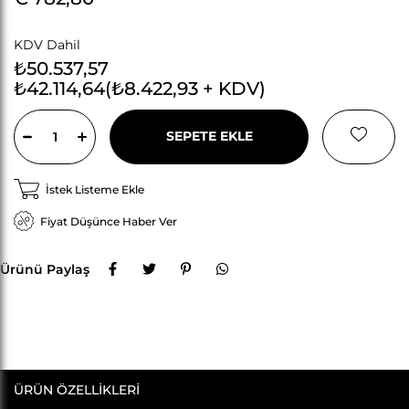
KDV Dahil
₺50.537,57
₺42.114,64
(₺8.422,93 + KDV)
İstek Listeme Ekle
Fiyat Düşünce Haber Ver
Ürünü Paylaş
ÜRÜN ÖZELLIKLERI