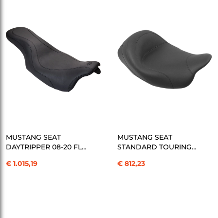
SEPETE EKLE
SEPETE EKLE
MUSTANG SEAT
MUSTANG SEAT
DAYTRIPPER 08-20 FL
STANDARD TOURING
KOD: 08010448
SOLO FL KOD:
€ 1.015,19
€ 812,23
08010450