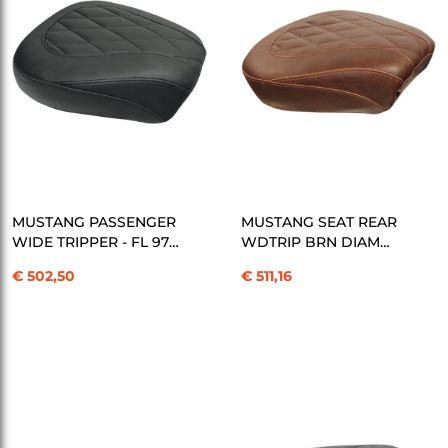
SEPETE EKLE
SEPETE EKLE
MUSTANG PASSENGER
MUSTANG SEAT REAR
WIDE TRIPPER - FL 97
WDTRIP BRN DIAM
KOD: 08010742
KOD: 08010746
€ 502,50
€ 511,16