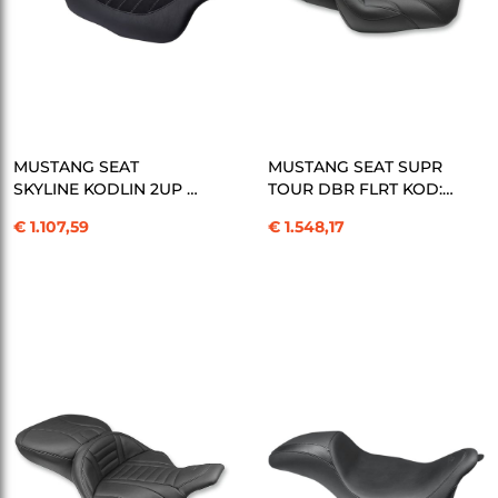
SEPETE EKLE
SEPETE EKLE
MUSTANG SEAT
MUSTANG SEAT SUPR
SKYLINE KODLIN 2UP -
TOUR DBR FLRT KOD:
FL 0 KOD: 08010986
08011055
€ 1.107,59
€ 1.548,17