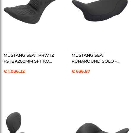
SEPETE EKLE
SEPETE EKLE
MUSTANG SEAT PRWTZ
MUSTANG SEAT
FSTBK200MM SFT KOD:
RUNAROUND SOLO -
08010844
FL 08-UP KOD:
€ 1.036,32
€ 636,87
08010924