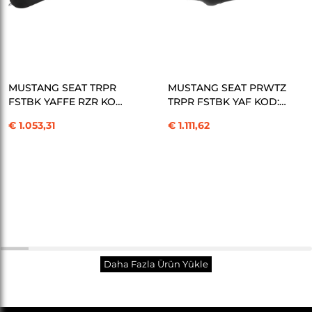
SEPETE EKLE
SEPETE EKLE
MUSTANG SEAT TRPR
MUSTANG SEAT PRWTZ
FSTBK YAFFE RZR KOD:
TRPR FSTBK YAF KOD:
08011171
08011172
€ 1.053,31
€ 1.111,62
Toplam
30
/
328
Ürün
Daha Fazla Ürün Yükle