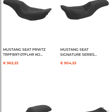
SEPETE EKLE
SEPETE EKLE
MUSTANG SEAT PRWTZ
MUSTANG SEAT
TRPFB97-07FLHR KOD:
SIGNATURE SERIES
08010842
FASTBACK KOD:
€ 963,33
€ 904,53
08010843