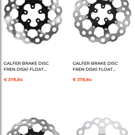
SEPETE EKLE
SEPETE EKLE
GALFER BRAKE DISC
GALFER BRAKE DISC
FREN DİSKİ FLOAT
FREN DİSKİ FLOAT
CUBIQ KOD:17104019
CUBIQ 320MM
€ 378,84
€ 378,84
KOD:17104020