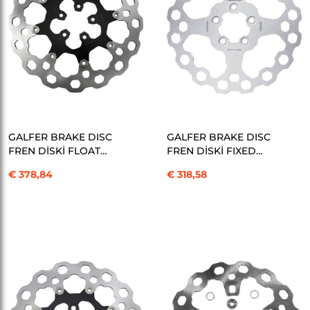
SEPETE EKLE
SEPETE EKLE
GALFER BRAKE DISC
GALFER BRAKE DISC
FREN DİSKİ FLOAT
FREN DİSKİ FIXED
CUBIQ 330MM
CUBIQ KOD:17104022
€ 378,84
€ 318,58
KOD:17104021