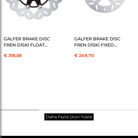
SEPETE EKLE
SEPETE EKLE
GALFER BRAKE DISC
GALFER BRAKE DISC
FREN DİSKİ FLOAT
FREN DİSKİ FIXED
WAVE KOD:17104217
ROUND KOD:17104220
€ 318,58
€ 249,70
Toplam
30
/
104
Ürün
Daha Fazla Ürün Yükle