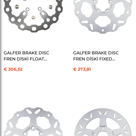
SEPETE EKLE
SEPETE EKLE
GALFER BRAKE DISC
GALFER BRAKE DISC
FREN DİSKİ FLOAT
FREN DİSKİ FIXED
CUBIQ 330MM
WAVE KOD:17104201
€ 306,52
€ 273,81
KOD:17104026