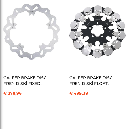
SEPETE EKLE
SEPETE EKLE
GALFER BRAKE DISC
GALFER BRAKE DISC
FREN DİSKİ FIXED
FREN DİSKİ FLOAT
WAVE KOD:17103632
SKULL KOD:17103760
€ 278,96
€ 499,38