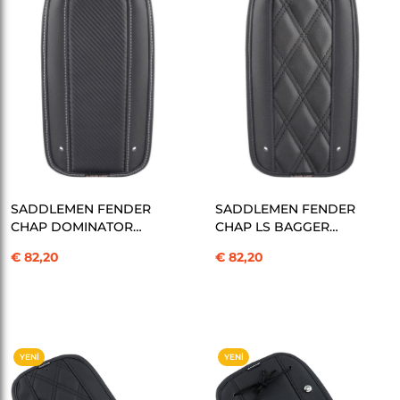
SEPETE EKLE
SEPETE EKLE
SADDLEMEN FENDER
SADDLEMEN FENDER
CHAP DOMINATOR
CHAP LS BAGGER
BGR KOD:1405-0226
KOD:1405-0227
€ 82,20
€ 82,20
YENI
YENI
ÜRÜN
ÜRÜN