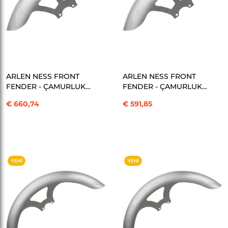
SEPETE EKLE
SEPETE EKLE
ARLEN NESS FRONT
ARLEN NESS FRONT
FENDER - ÇAMURLUK
FENDER - ÇAMURLUK
PRO SHORT 21" KOD:
PRO SHORT 21" KOD:
€ 660,74
€ 591,85
14010678
14010679
YENI
YENI
ÜRÜN
ÜRÜN