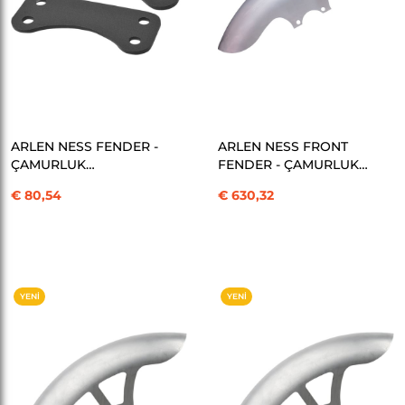
SEPETE EKLE
SEPETE EKLE
ARLEN NESS FENDER -
ARLEN NESS FRONT
ÇAMURLUK
FENDER - ÇAMURLUK
RELOCATION
PRO SHORT 19" KOD:
€ 80,54
€ 630,32
BRACKETS FOR
14010677
TOURING MODELS
WITH 21" FRONT WEEL
KOD: 14010465
YENI
YENI
ÜRÜN
ÜRÜN