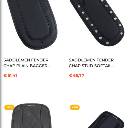
SEPETE EKLE
SEPETE EKLE
SADDLEMEN FENDER
SADDLEMEN FENDER
CHAP PLAIN BAGGER
CHAP STUD SOFTAIL
KOD:1405-0264
KOD:1405-0271
€ 51,41
€ 65,77
YENI
YENI
ÜRÜN
ÜRÜN