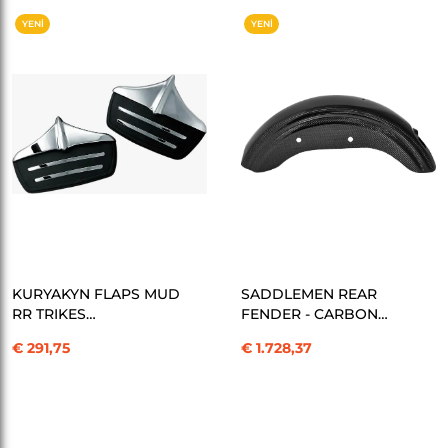
YENI
YENI
ÜRÜN
ÜRÜN
SEPETE EKLE
SEPETE EKLE
KURYAKYN FLAPS MUD
SADDLEMEN REAR
RR TRIKES
FENDER - CARBON
KOD:14200068
FIBER -M8 KOD:14011102
€ 291,75
€ 1.728,37