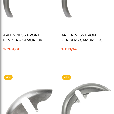
SEPETE EKLE
SEPETE EKLE
ARLEN NESS FRONT
ARLEN NESS FRONT
FENDER - ÇAMURLUK
FENDER - ÇAMURLUK
REAL STEEL RAPPER 21"
REAL STEEL RAPPER 21"
€ 700,81
€ 618,74
KOD: 14010682
KOD: 14010683
YENI
YENI
ÜRÜN
ÜRÜN