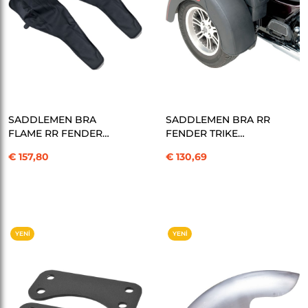
SEPETE EKLE
SEPETE EKLE
SADDLEMEN BRA
SADDLEMEN BRA RR
FLAME RR FENDER
FENDER TRIKE
TRIKE KOD:14140014
KOD:1414-0015
€ 157,80
€ 130,69
YENI
YENI
ÜRÜN
ÜRÜN