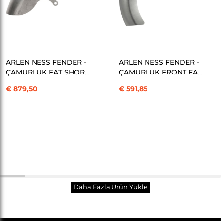
SEPETE EKLE
SEPETE EKLE
ARLEN NESS FENDER -
ARLEN NESS FENDER -
ÇAMURLUK FAT SHORT
ÇAMURLUK FRONT FAT
99-13FLT KOD: 14010723
STOCKER KOD:
€ 879,50
€ 591,85
14010739
Toplam
30
/
267
Ürün
Daha Fazla Ürün Yükle