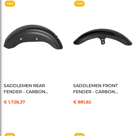
YENI
YENI
ÜRÜN
ÜRÜN
SEPETE EKLE
SEPETE EKLE
SADDLEMEN REAR
SADDLEMEN FRONT
FENDER - CARBON
FENDER - CARBON
FIBER -M8 KOD:14011103
FIBER - KOD:14011106
€ 1.728,37
€ 881,82
YENI
YENI