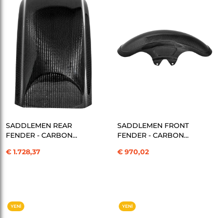
ÜRÜN
ÜRÜN
SEPETE EKLE
SEPETE EKLE
SADDLEMEN REAR
SADDLEMEN FRONT
FENDER - CARBON
FENDER - CARBON
FIBER - F KOD:14011110
FIBER - KOD:14011112
€ 1.728,37
€ 970,02
YENI
YENI
ÜRÜN
ÜRÜN