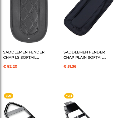
SEPETE EKLE
SEPETE EKLE
SADDLEMEN FENDER
SADDLEMEN FENDER
CHAP LS SOFTAIL
CHAP PLAIN SOFTAIL
KOD:1405-0299
KOD:1405-0300
€ 82,20
€ 51,36
YENI
YENI
ÜRÜN
ÜRÜN