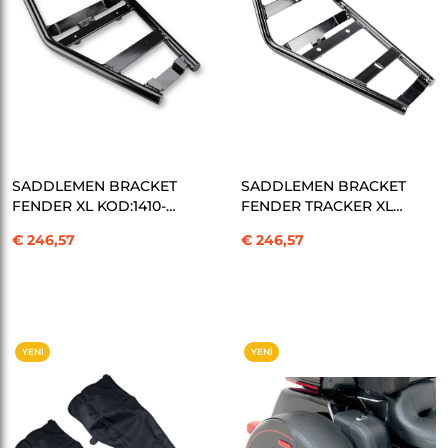
SEPETE EKLE
SEPETE EKLE
SADDLEMEN BRACKET
SADDLEMEN BRACKET
FENDER XL KOD:1410-
FENDER TRACKER XL
0151
KOD:1410-0155
€ 246,57
€ 246,57
YENI
YENI
ÜRÜN
ÜRÜN