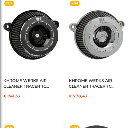
YENI
YENI
ÜRÜN
ÜRÜN
SEPETE EKLE
SEPETE EKLE
KHROME WERKS AIR
KHROME WERKS AIR
CLEANER TRACER TC
CLEANER TRACER TC
BL HAVA FİLTRESİ
CH HAVA FİLTRESİ
€ 741,33
€ 778,43
KOD:10103165
KOD:10103169
YENI
YENI