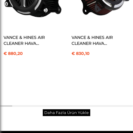
SEPETE EKLE
SEPETE EKLE
VANCE & HINES AIR
VANCE & HINES AIR
CLEANER HAVA
CLEANER HAVA
FİLTRESİ BLADE CC XL
FİLTRESİ BLADE CC
€ 880,20
€ 830,10
KOD: 10102909
DYN KOD: 10102910
Toplam
30
/
312
Ürün
Daha Fazla Ürün Yükle