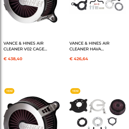
SEPETE EKLE
SEPETE EKLE
VANCE & HINES AIR
VANCE & HINES AIR
CLEANER V02 CAGE
CLEANER HAVA
FIGHTER XL 91UP
FİLTRESİ V02 CAGE ST
€ 438,40
€ 426,64
BRUSHED 10102905 /
DY KOD: 10102906
70369 KOD: 10102905
YENI
YENI
ÜRÜN
ÜRÜN