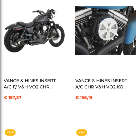
ÜRÜN
ÜRÜN
SEPETE EKLE
SEPETE EKLE
VANCE & HINES INSERT
VANCE & HINES INSERT
A/C F/ V&H VO2 CHR
A/C CHR V&H VO2 KOD:
KOD: 10100868
10101051
€ 157,37
€ 156,19
YENI
YENI
ÜRÜN
ÜRÜN