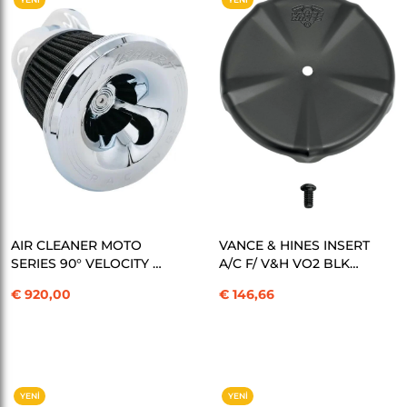
ÜRÜN
ÜRÜN
SEPETE EKLE
SEPETE EKLE
AIR CLEANER MOTO
VANCE & HINES INSERT
SERIES 90° VELOCITY -
A/C F/ V&H VO2 BLK
M8 17-UP – CHROME
KOD: 10100867
€ 920,00
€ 146,66
HAVA FİLTRESİ KOD:
10102934
YENI
YENI