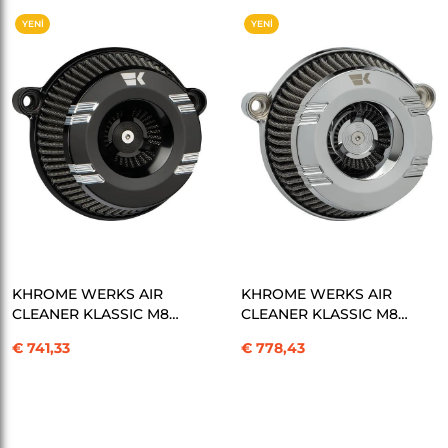
YENI
YENI
ÜRÜN
ÜRÜN
SEPETE EKLE
SEPETE EKLE
KHROME WERKS AIR
KHROME WERKS AIR
CLEANER KLASSIC M8
CLEANER KLASSIC M8
BL HAVA FİLTRESİ
CH HAVA FİLTRESİ
€ 741,33
€ 778,43
KOD:10103162
KOD:10103166