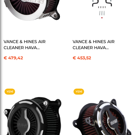
SEPETE EKLE
SEPETE EKLE
VANCE & HINES AIR
VANCE & HINES AIR
CLEANER HAVA
CLEANER HAVA
FİLTRESİ V02 CAGE ST
FİLTRESİ V02 CAGE
€ 479,42
€ 453,52
FL KOD: 10102907
FIGHTER KOD: 10102908
YENI
YENI
ÜRÜN
ÜRÜN