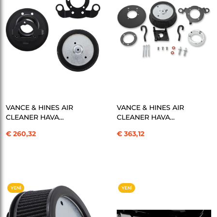
SEPETE EKLE
SEPETE EKLE
VANCE & HINES AIR
VANCE & HINES AIR
CLEANER HAVA
CLEANER HAVA
FİLTRESİ V02 NAKED XL
FİLTRESİ V02 1416FLT
€ 260,32
€ 363,12
91 KOD: 10102889
KOD: 10102891
YENI
YENI
ÜRÜN
ÜRÜN