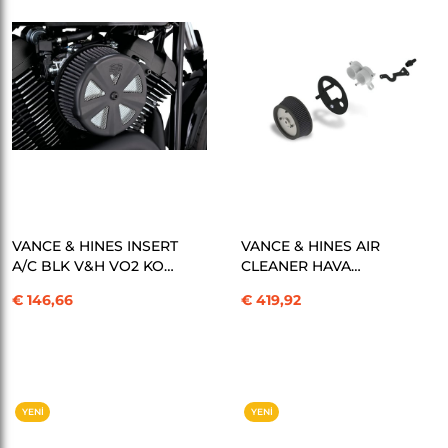
SEPETE EKLE
SEPETE EKLE
VANCE & HINES INSERT
VANCE & HINES AIR
A/C BLK V&H VO2 KOD:
CLEANER HAVA
10101052
FİLTRESİ V02 NAKED
€ 146,66
€ 419,92
YAMA KOD: 10101459
YENI
YENI
ÜRÜN
ÜRÜN