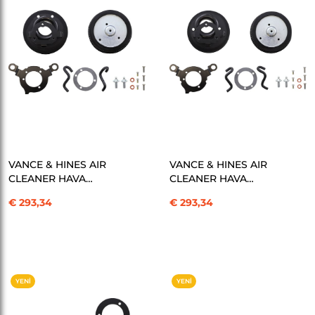
SEPETE EKLE
SEPETE EKLE
VANCE & HINES AIR
VANCE & HINES AIR
CLEANER HAVA
CLEANER HAVA
FİLTRESİ V02 N.9917 T
FİLTRESİ V02N 0817DYN
€ 293,34
€ 293,34
KOD: 10102887
KOD: 10102888
YENI
YENI
ÜRÜN
ÜRÜN