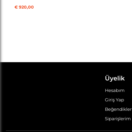
HAVA FİLTRESİ KOD: 10102934
€ 920,00
Üyelik
Hesabım
Giriş Yap
Beğendikle
Siparişlerim