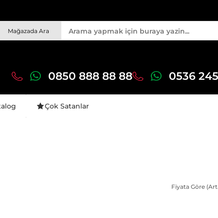
Mağazada Ara
0850 888 88 88
0536 245
talog
Çok Satanlar
Fiyata Göre (Art