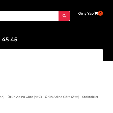
Giriş Yap
0
 45 45
an)
Ürün Adına Göre (A>Z)
Ürün Adına Göre (Z<A)
Stoktakiler