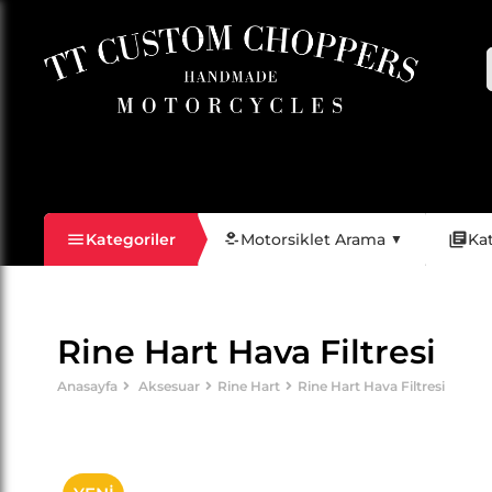
Filtreleme
Kategoriler
Motorsiklet Arama
Ka
▼
Rine Hart Hava Filtresi
Anasayfa
Aksesuar
Rine Hart
Rine Hart Hava Filtresi