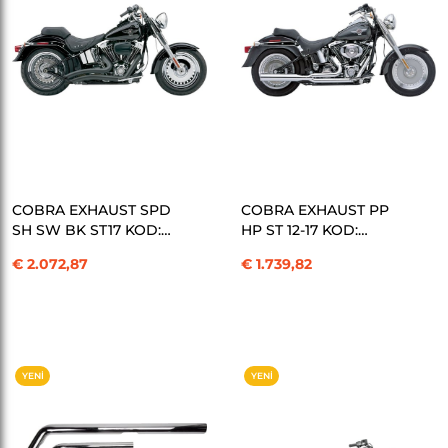
SEPETE EKLE
SEPETE EKLE
COBRA EXHAUST SPD
COBRA EXHAUST PP
SH SW BK ST17 KOD:
HP ST 12-17 KOD:
18001382
18001383
€ 2.072,87
€ 1.739,82
YENI
YENI
ÜRÜN
ÜRÜN