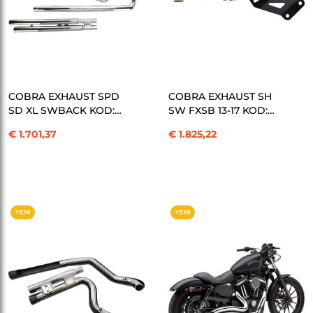
SEPETE EKLE
SEPETE EKLE
COBRA EXHAUST SPD
COBRA EXHAUST SH
SD XL SWBACK KOD:
SW FXSB 13-17 KOD:
18001594
18001629
€ 1.701,37
€ 1.825,22
YENI
YENI
ÜRÜN
ÜRÜN