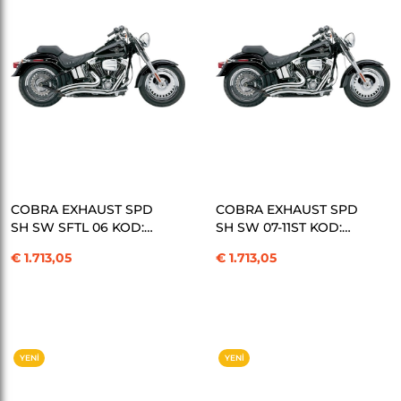
SEPETE EKLE
SEPETE EKLE
COBRA EXHAUST SPD
COBRA EXHAUST SPD
SH SW SFTL 06 KOD:
SH SW 07-11ST KOD:
18001378
18001379
€ 1.713,05
€ 1.713,05
YENI
YENI
ÜRÜN
ÜRÜN