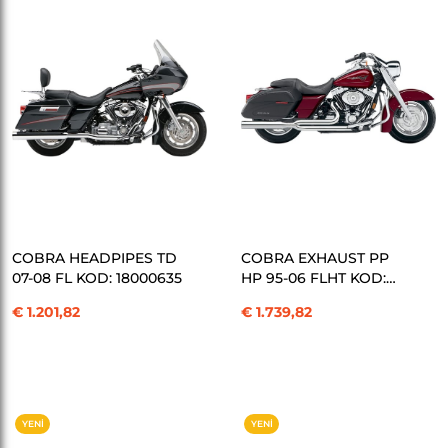
ÜRÜN
ÜRÜN
SEPETE EKLE
SEPETE EKLE
COBRA HEADPIPES TD
COBRA EXHAUST PP
07-08 FL KOD: 18000635
HP 95-06 FLHT KOD:
18000756
€ 1.201,82
€ 1.739,82
YENI
YENI
ÜRÜN
ÜRÜN