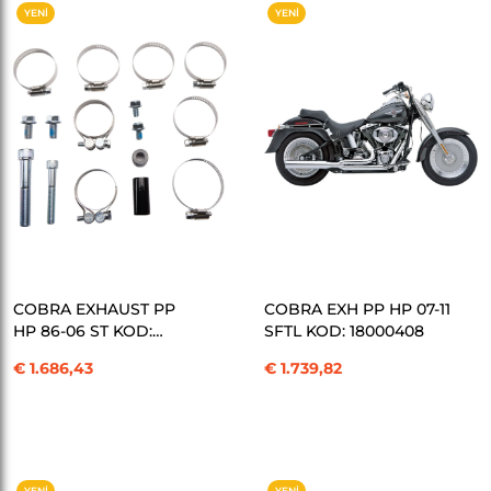
YENI
YENI
ÜRÜN
ÜRÜN
SEPETE EKLE
SEPETE EKLE
COBRA EXHAUST PP
COBRA EXH PP HP 07-11
HP 86-06 ST KOD:
SFTL KOD: 18000408
18000204
€ 1.686,43
€ 1.739,82
YENI
YENI