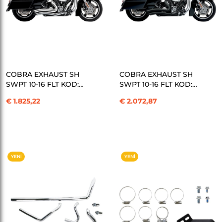
SEPETE EKLE
SEPETE EKLE
COBRA EXHAUST SH
COBRA EXHAUST SH
SWPT 10-16 FLT KOD:
SWPT 10-16 FLT KOD:
18001489
18001490
€ 1.825,22
€ 2.072,87
YENI
YENI
ÜRÜN
ÜRÜN