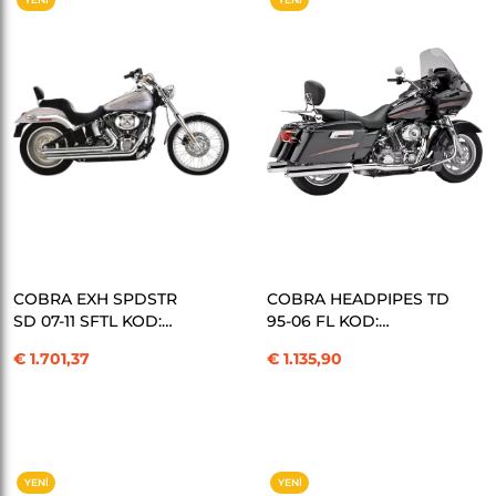
ÜRÜN
ÜRÜN
SEPETE EKLE
SEPETE EKLE
COBRA EXH SPDSTR
COBRA HEADPIPES TD
SD 07-11 SFTL KOD:
95-06 FL KOD:
18000413
18000634
€ 1.701,37
€ 1.135,90
YENI
YENI