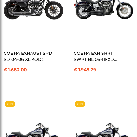
SEPETE EKLE
SEPETE EKLE
COBRA EXHAUST SPD
COBRA EXH SHRT
SD 04-06 XL KOD:
SWPT BL 06-11FXD
18001401
KOD: 18001467
€ 1.680,00
€ 1.945,79
YENI
YENI
ÜRÜN
ÜRÜN