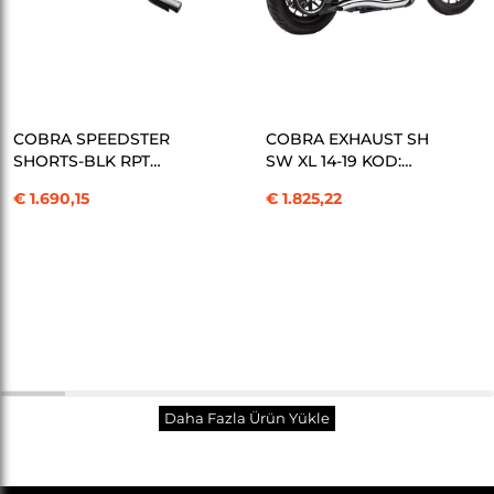
SEPETE EKLE
SEPETE EKLE
COBRA SPEEDSTER
COBRA EXHAUST SH
SHORTS-BLK RPT
SW XL 14-19 KOD:
SPORT KOD: 18001649
18001747
€ 1.690,15
€ 1.825,22
Toplam
30
/
222
Ürün
Daha Fazla Ürün Yükle