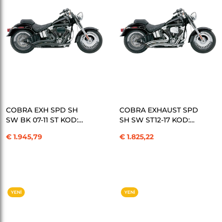
SEPETE EKLE
SEPETE EKLE
COBRA EXH SPD SH
COBRA EXHAUST SPD
SW BK 07-11 ST KOD:
SH SW ST12-17 KOD:
18001380
18001381
€ 1.945,79
€ 1.825,22
YENI
YENI
ÜRÜN
ÜRÜN