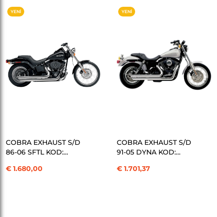
YENI
YENI
ÜRÜN
ÜRÜN
SEPETE EKLE
SEPETE EKLE
COBRA EXHAUST S/D
COBRA EXHAUST S/D
86-06 SFTL KOD:
91-05 DYNA KOD:
18000087
18000088
€ 1.680,00
€ 1.701,37