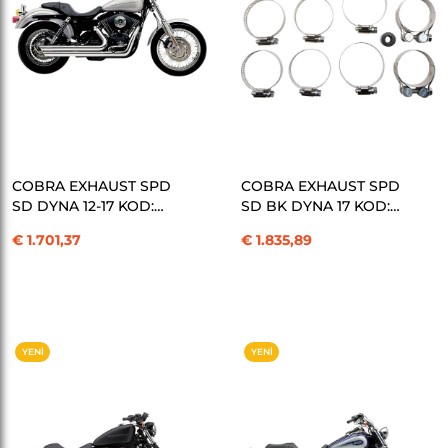
SEPETE EKLE
SEPETE EKLE
COBRA EXHAUST SPD
COBRA EXHAUST SPD
SD DYNA 12-17 KOD:
SD BK DYNA 17 KOD:
18001399
18001400
€ 1.701,37
€ 1.835,89
YENI
YENI
ÜRÜN
ÜRÜN