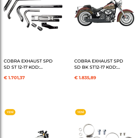
SEPETE EKLE
SEPETE EKLE
COBRA EXHAUST SPD
COBRA EXHAUST SPD
SD ST 12-17 KOD:
SD BK ST12-17 KOD:
18001397
18001398
€ 1.701,37
€ 1.835,89
YENI
YENI
ÜRÜN
ÜRÜN