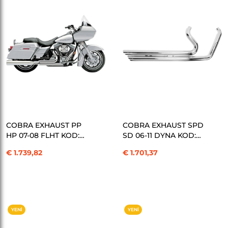
SEPETE EKLE
SEPETE EKLE
COBRA EXHAUST PP
COBRA EXHAUST SPD
HP 07-08 FLHT KOD:
SD 06-11 DYNA KOD:
18000757
18000808
€ 1.739,82
€ 1.701,37
YENI
YENI
ÜRÜN
ÜRÜN