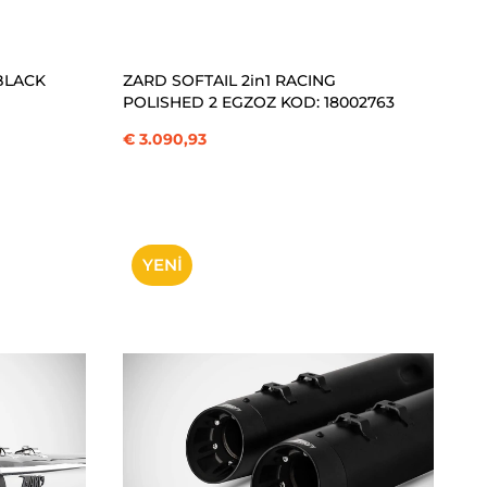
SEPETE EKLE
 BLACK
ZARD SOFTAIL 2in1 RACING
POLISHED 2 EGZOZ KOD: 18002763
€ 3.090,93
YENI
ÜRÜN