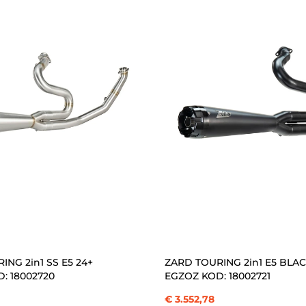
ÜRÜN
SEPETE EKLE
SEPETE EKLE
ING 2in1 SS E5 24+
ZARD TOURING 2in1 E5 BLAC
: 18002720
EGZOZ KOD: 18002721
€ 3.552,78