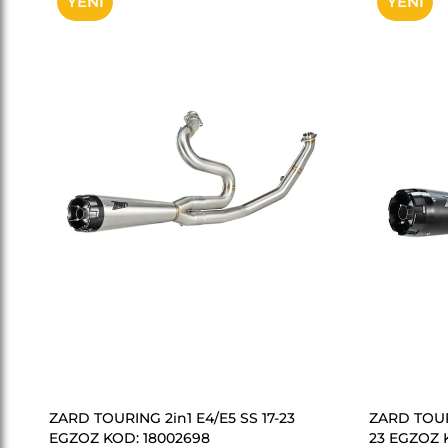
YENI
YENI
ÜRÜN
ÜRÜN
SEPETE EKLE
ZARD TOURING 2in1 E4/E5 SS 17-23
ZARD TOUR
EGZOZ KOD: 18002698
23 EGZOZ 