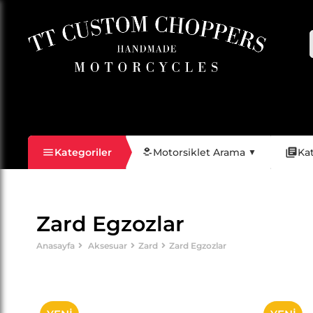
Filtreleme
Kategoriler
Motorsiklet Arama
Ka
▼
Zard Egzozlar
Anasayfa
Aksesuar
Zard
Zard Egzozlar