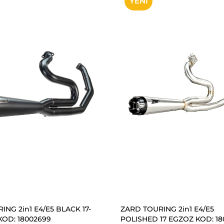
YENI
ÜRÜN
SEPETE EKLE
SEPETE EKLE
ING 2in1 E4/E5 BLACK 17-
ZARD TOURING 2in1 E4/E5
KOD: 18002699
POLISHED 17 EGZOZ KOD: 18