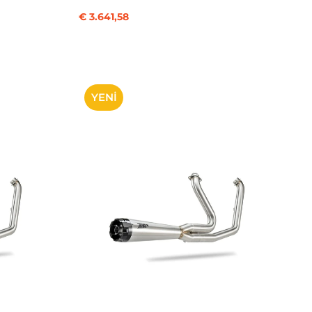
€ 3.641,58
YENI
ÜRÜN