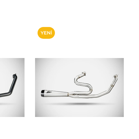
YENI
ÜRÜN