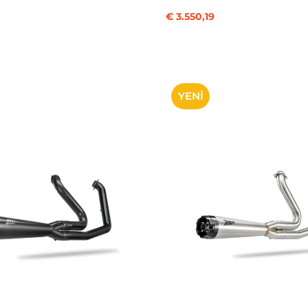
€ 3.550,19
YENI
ÜRÜN