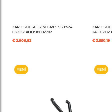
SEPETE EKLE
ZARD SOFTAIL 2in1 E4/E5 SS 17-24
ZARD SOFTA
EGZOZ KOD: 18002702
24 EGZOZ 
€ 2.906,82
€ 3.550,19
YENI
YENI
ÜRÜN
ÜRÜN