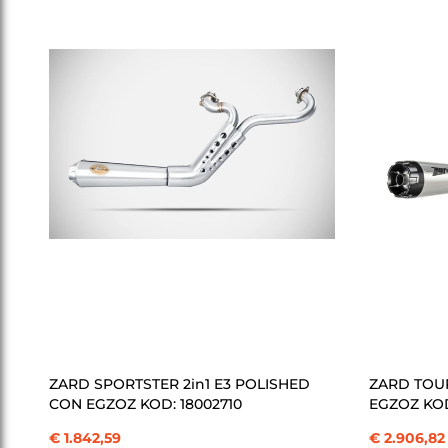
ÜRÜN
ÜRÜN
SEPETE EKLE
ZARD SPORTSTER 2in1 E3 POLISHED
ZARD TOUR
CON EGZOZ KOD: 18002710
EGZOZ KOD
€ 1.842,59
€ 2.906,82