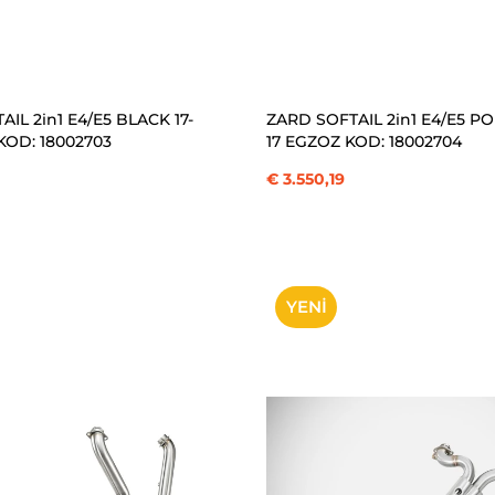
SEPETE EKLE
SEPETE EKLE
IL 2in1 E4/E5 BLACK 17-
ZARD SOFTAIL 2in1 E4/E5 P
KOD: 18002703
17 EGZOZ KOD: 18002704
€ 3.550,19
YENI
ÜRÜN