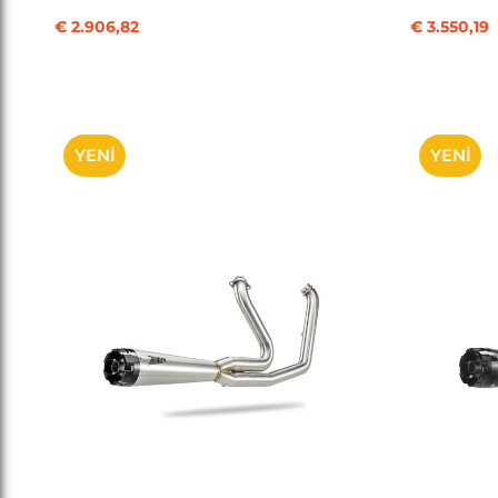
€ 2.906,82
€ 3.550,19
YENI
YENI
ÜRÜN
ÜRÜN