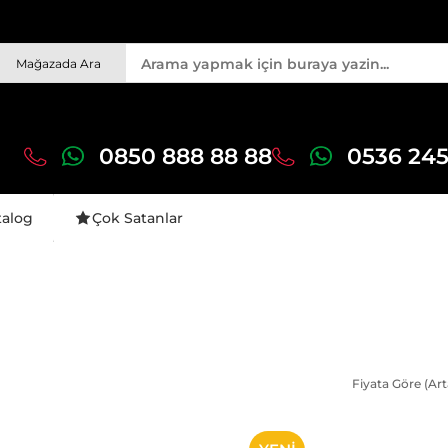
Mağazada Ara
0850 888 88 88
0536 245
talog
Çok Satanlar
Fiyata Göre (Art