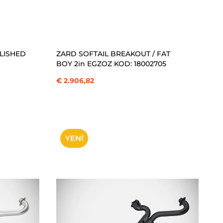
SEPETE EKLE
OLISHED
ZARD SOFTAIL BREAKOUT / FAT
BOY 2in EGZOZ KOD: 18002705
€ 2.906,82
YENI
ÜRÜN