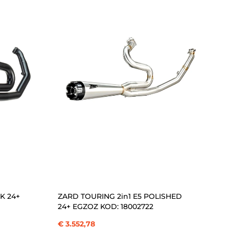
ÜRÜN
SEPETE EKLE
K 24+
ZARD TOURING 2in1 E5 POLISHED
24+ EGZOZ KOD: 18002722
€ 3.552,78