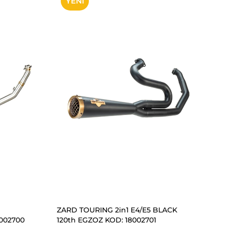
YENI
ÜRÜN
SEPETE EKLE
ZARD TOURING 2in1 E4/E5 BLACK
002700
120th EGZOZ KOD: 18002701