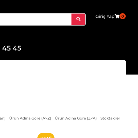
Giriş Yap
0
 45 45
an)
Ürün Adına Göre (A>Z)
Ürün Adına Göre (Z<A)
Stoktakiler