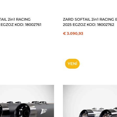
SEPETE EKLE
SEPETE EKLE
AIL 2in1 RACING
ZARD SOFTAIL 2in1 RACING
 EGZOZ KOD: 18002761
2025 EGZOZ KOD: 18002762
€ 3.090,93
YENI
ÜRÜN