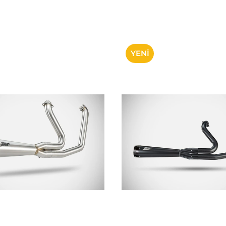
YENI
ÜRÜN