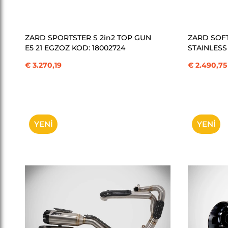
SEPETE EKLE
ZARD SPORTSTER S 2in2 TOP GUN
ZARD SOFT
E5 21 EGZOZ KOD: 18002724
STAINLESS
€ 3.270,19
€ 2.490,75
YENI
YENI
ÜRÜN
ÜRÜN