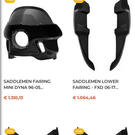
ÜRÜN
ÜRÜN
SEPETE EKLE
SEPETE EKLE
SADDLEMEN FAIRING
SADDLEMEN LOWER
MINI DYNA 96-05
FAIRING - FXD 06-17
KOD:23300309
KOD:23300328
€ 1.310,13
€ 1.064,46
YENI
YENI