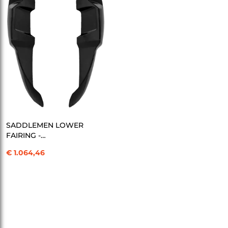
SEPETE EKLE
SADDLEMEN LOWER
FAIRING -
FXBB/FXST/FXLR
€ 1.064,46
KOD:2330-0331