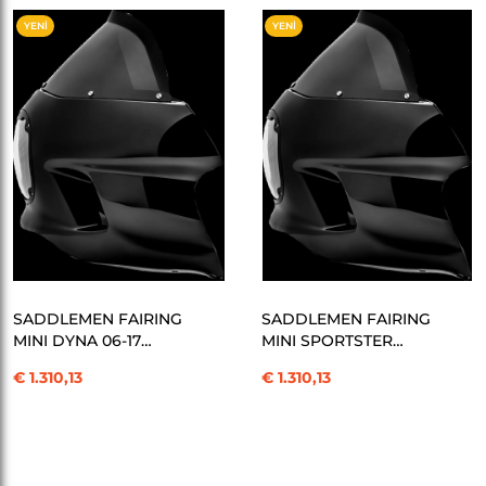
YENI
YENI
ÜRÜN
ÜRÜN
SEPETE EKLE
SEPETE EKLE
SADDLEMEN FAIRING
SADDLEMEN FAIRING
MINI DYNA 06-17
MINI SPORTSTER
KOD:2330-0305
KOD:2330-0306
€ 1.310,13
€ 1.310,13