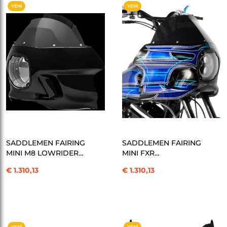
YENI
YENI
ÜRÜN
ÜRÜN
SEPETE EKLE
SEPETE EKLE
SADDLEMEN FAIRING
SADDLEMEN FAIRING
MINI M8 LOWRIDER
MINI FXR
STREE KOD:23300307
KOD:23300308
€ 1.310,13
€ 1.310,13
YENI
YENI