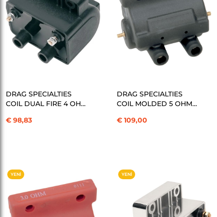
SEPETE EKLE
SEPETE EKLE
DRAG SPECIALTIES
DRAG SPECIALTIES
COIL DUAL FIRE 4 OHM
COIL MOLDED 5 OHM
BLK KOD: 21020213
BLACK KOD: 21020215
€ 98,83
€ 109,00
YENI
YENI
ÜRÜN
ÜRÜN