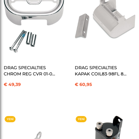
SEPETE EKLE
SEPETE EKLE
DRAG SPECIALTIES
DRAG SPECIALTIES
CHROM REG CVR 01-06
KAPAK COIL83-98FL 83-
FXST KOD: 19020398
03XL KOD: 21020065
€ 49,39
€ 60,95
YENI
YENI
ÜRÜN
ÜRÜN