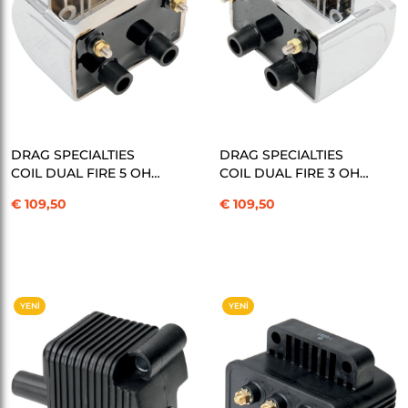
SEPETE EKLE
SEPETE EKLE
DRAG SPECIALTIES
DRAG SPECIALTIES
COIL DUAL FIRE 5 OHM
COIL DUAL FIRE 3 OHM
CHR KOD: 21020220
CHR KOD: 21020221
€ 109,50
€ 109,50
YENI
YENI
ÜRÜN
ÜRÜN