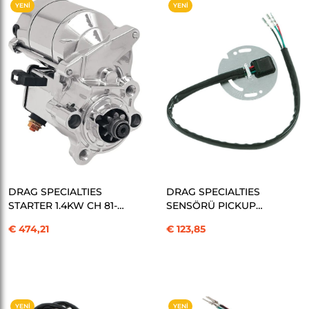
YENI
YENI
ÜRÜN
ÜRÜN
SEPETE EKLE
SEPETE EKLE
DRAG SPECIALTIES
DRAG SPECIALTIES
STARTER 1.4KW CH 81-
SENSÖRÜ PICKUP
13 XL KOD: 801010
32400-80A KOD:
€ 474,21
€ 123,85
08073017
YENI
YENI