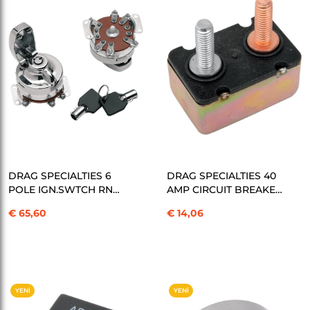
ÜRÜN
ÜRÜN
SEPETE EKLE
SEPETE EKLE
DRAG SPECIALTIES 6
DRAG SPECIALTIES 40
POLE IGN.SWTCH RND
AMP CIRCUIT BREAKER
KEY KOD: 09090202
KOD: 09131001
€ 65,60
€ 14,06
YENI
YENI
ÜRÜN
ÜRÜN