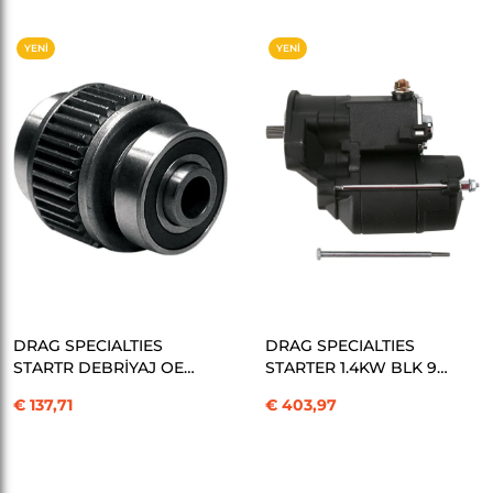
YENI
YENI
ÜRÜN
ÜRÜN
SEPETE EKLE
SEPETE EKLE
DRAG SPECIALTIES
DRAG SPECIALTIES
STARTR DEBRİYAJ OE
STARTER 1.4KW BLK 90-
31544-90 KOD: 792103
06BT KOD: 801001
€ 137,71
€ 403,97