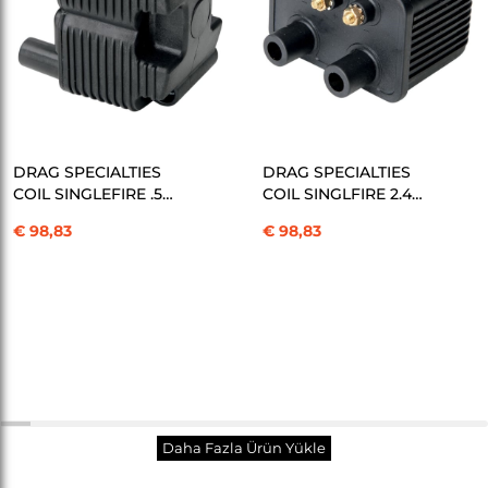
SEPETE EKLE
SEPETE EKLE
DRAG SPECIALTIES
DRAG SPECIALTIES
COIL SINGLEFIRE .5
COIL SINGLFIRE 2.4
OHM BK KOD: 21020225
OHM BK KOD: 21020226
€ 98,83
€ 98,83
Toplam
30
/
474
Ürün
Daha Fazla Ürün Yükle