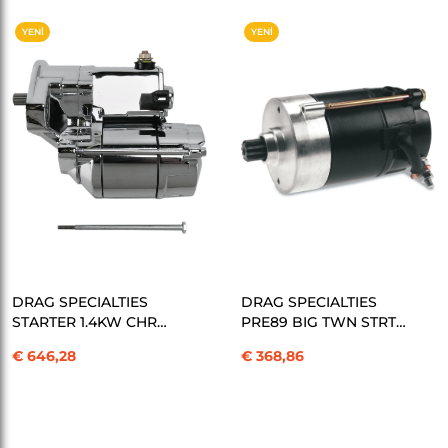
YENI
YENI
ÜRÜN
ÜRÜN
SEPETE EKLE
SEPETE EKLE
DRAG SPECIALTIES
DRAG SPECIALTIES
STARTER 1.4KW CHR
PRE89 BIG TWN STRTR
90-06BT KOD: 801002
HITBK KOD: 801005
€ 646,28
€ 368,86