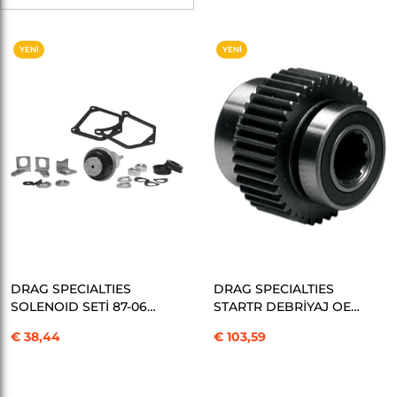
YENI
YENI
ÜRÜN
ÜRÜN
SEPETE EKLE
SEPETE EKLE
DRAG SPECIALTIES
DRAG SPECIALTIES
SOLENOID SETİ 87-06
STARTR DEBRİYAJ OE
BT KOD: 791101
31663-90 KOD: 792101
€ 38,44
€ 103,59