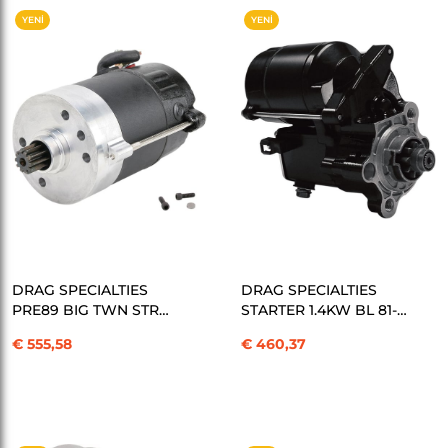
YENI
YENI
ÜRÜN
ÜRÜN
SEPETE EKLE
SEPETE EKLE
DRAG SPECIALTIES
DRAG SPECIALTIES
PRE89 BIG TWN STR
STARTER 1.4KW BL 81-13
PRST BK KOD: 801007
XL KOD: 801009
€ 555,58
€ 460,37