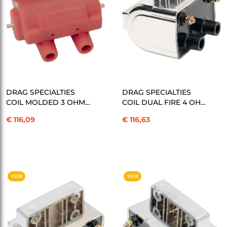
SEPETE EKLE
SEPETE EKLE
DRAG SPECIALTIES
DRAG SPECIALTIES
COIL MOLDED 3 OHM
COIL DUAL FIRE 4 OHM
RED KOD: 21020217
CHR KOD: 21020219
€ 116,09
€ 116,63
YENI
YENI
ÜRÜN
ÜRÜN