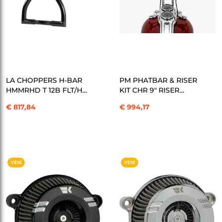
SEPETE EKLE
SEPETE EKLE
LA CHOPPERS H-BAR
PM PHATBAR & RISER
HMMRHD T 12B FLT/H
KIT CHR 9" RISER
GİDON KOD:06015357
INT.WIRE
€ 817,84
€ 994,17
W/GAUGEMNT HOLES
GİDON KOD:06021564
YENI
YENI
ÜRÜN
ÜRÜN