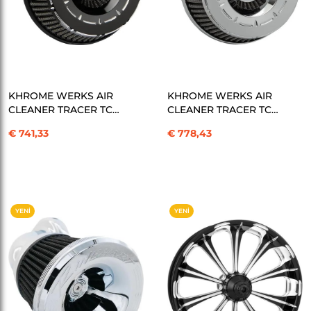
SEPETE EKLE
SEPETE EKLE
KHROME WERKS AIR
KHROME WERKS AIR
CLEANER TRACER TC
CLEANER TRACER TC
BL HAVA FİLTRESİ
CH HAVA FİLTRESİ
€ 741,33
€ 778,43
KOD:10103165
KOD:10103169
YENI
YENI
ÜRÜN
ÜRÜN