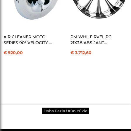
SEPETE EKLE
SEPETE EKLE
AIR CLEANER MOTO
PM WHL F RVEL PC
SERIES 90° VELOCITY -
21X3.5 ABS JANT
M8 17-UP – CHROME
KOD:02011918
€ 920,00
€ 3.712,60
HAVA FİLTRESİ KOD:
10102934
Toplam
30
/
15632
Ürün
Daha Fazla Ürün Yükle