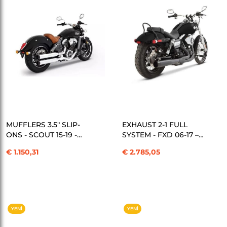
SEPETE EKLE
SEPETE EKLE
MUFFLERS 3.5" SLIP-
EXHAUST 2-1 FULL
ONS - SCOUT 15-19 -
SYSTEM - FXD 06-17 –
CHROME/BLACK
BLACK EGZOZ KOD:
€ 1.150,31
€ 2.785,05
EGZOZ KOD: 500-0504
18002018
YENI
YENI
ÜRÜN
ÜRÜN