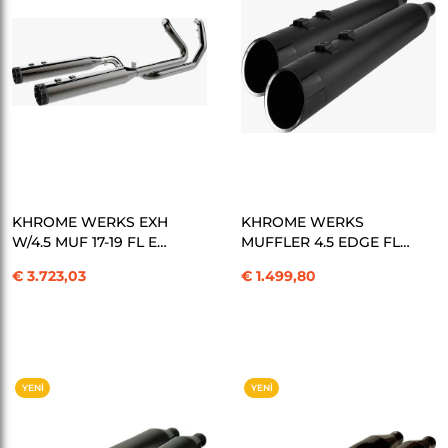
SEPETE EKLE
SEPETE EKLE
KHROME WERKS EXH
KHROME WERKS
W/4.5 MUF 17-19 FL E
MUFFLER 4.5 EDGE FL
EGZOZ KOD:1800-2177
M8 BL EGZOZ
€ 3.723,03
€ 1.499,80
KOD:1801-1447
YENI
YENI
ÜRÜN
ÜRÜN