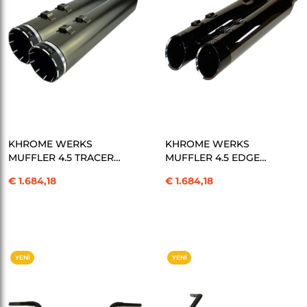
SEPETE EKLE
SEPETE EKLE
KHROME WERKS
KHROME WERKS
MUFFLER 4.5 TRACER
MUFFLER 4.5 EDGE
M8 SM EGZOZ
ECLIPSE EGZOZ
€ 1.684,18
€ 1.684,18
KOD:1801-1453
KOD:1801-1499
YENI
YENI
ÜRÜN
ÜRÜN