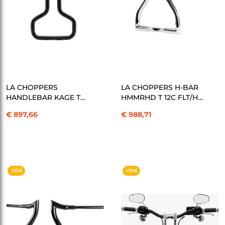
SEPETE EKLE
SEPETE EKLE
LA CHOPPERS
LA CHOPPERS H-BAR
HANDLEBAR KAGE T
HMMRHD T 12C FLT/H
18B FLTR GİDON
GİDON KOD:06015356
€ 897,66
€ 988,71
KOD:06015246
YENI
YENI
ÜRÜN
ÜRÜN