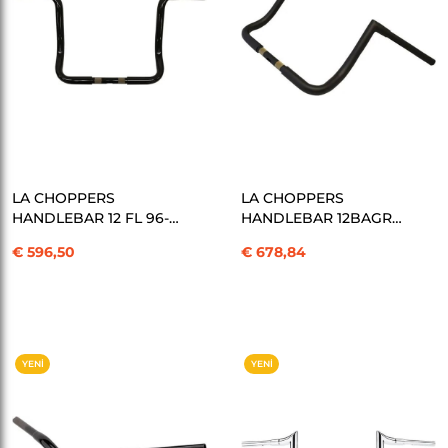
SEPETE EKLE
SEPETE EKLE
LA CHOPPERS
LA CHOPPERS
HANDLEBAR 12 FL 96-
HANDLEBAR 12BAGR
19 BK GİDON
TWPK FB GİDON
€ 596,50
€ 678,84
KOD:06012662
KOD:06013472
YENI
YENI
ÜRÜN
ÜRÜN