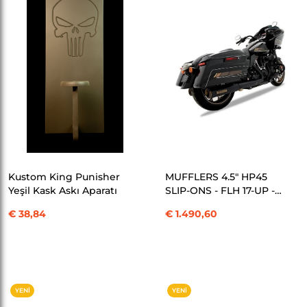
ÜRÜN
SEPETE EKLE
SEPETE EKLE
Kustom King Punisher
MUFFLERS 4.5" HP45
Yeşil Kask Askı Aparatı
SLIP-ONS - FLH 17-UP -
BLACK/BRONZE EGZOZ
€ 38,84
€ 1.490,60
KOD: 500-1101
YENI
YENI
ÜRÜN
ÜRÜN