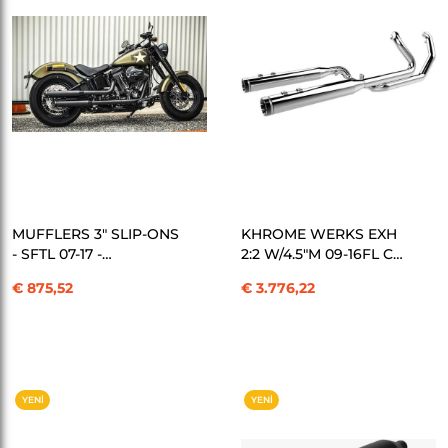
SEPETE EKLE
SEPETE EKLE
MUFFLERS 3" SLIP-ONS
KHROME WERKS EXH
- SFTL 07-17 -
2:2 W/4.5"M 09-16FL C
BLACK/BLACK EGZOZ
EGZOZ KOD:18001959
€ 875,52
€ 3.776,22
KOD: 500-0203
YENI
YENI
ÜRÜN
ÜRÜN