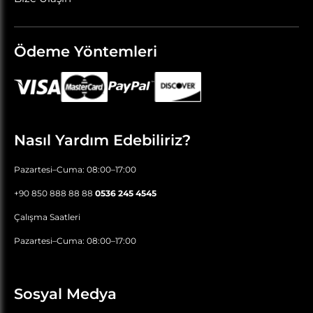
Ödeme Yöntemleri
Nasıl Yardım Edebiliriz?
Pazartesi–Cuma: 08:00–17:00
+90 850 888 88 88
0536 245 4545
Çalışma Saatleri
Pazartesi–Cuma: 08:00–17:00
Sosyal Medya