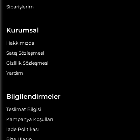
Siparişlerim
Kurumsal
Hakkımızda
Satış Sözleşmesi
Gizlilik Sözleşmesi
Yardım
Bilgilendirmeler
Teslimat Bilgisi
Kampanya Koşulları
İade Politikası
Bize Ulaşın