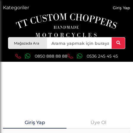
Kategoriler
Giriş Yap
Mağazada Ara
0850 888 88 88
0536 245 45 45
Giriş Yap
Üye Ol